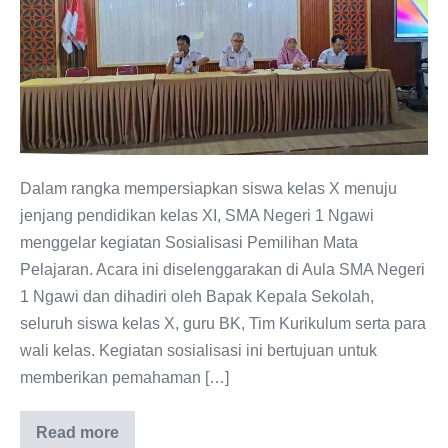
Pelajaran
bagi
Siswa
Kelas
X
SMA
Negeri
Dalam rangka mempersiapkan siswa kelas X menuju
1
jenjang pendidikan kelas XI, SMA Negeri 1 Ngawi
Ngawi:
menggelar kegiatan Sosialisasi Pemilihan Mata
Persiapan
Pelajaran. Acara ini diselenggarakan di Aula SMA Negeri
Menuju
1 Ngawi dan dihadiri oleh Bapak Kepala Sekolah,
Kelas
seluruh siswa kelas X, guru BK, Tim Kurikulum serta para
XI
wali kelas. Kegiatan sosialisasi ini bertujuan untuk
memberikan pemahaman […]
Read more
Sosialisasi