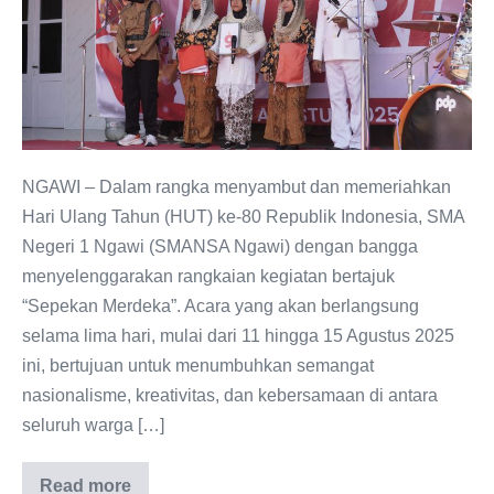
Ngawi
Hadirkan
Rangkaian
Acara
“Sepekan
Merdeka”
NGAWI – Dalam rangka menyambut dan memeriahkan
untuk
Hari Ulang Tahun (HUT) ke-80 Republik Indonesia, SMA
HUT
Negeri 1 Ngawi (SMANSA Ngawi) dengan bangga
RI
menyelenggarakan rangkaian kegiatan bertajuk
ke-
“Sepekan Merdeka”. Acara yang akan berlangsung
80
selama lima hari, mulai dari 11 hingga 15 Agustus 2025
ini, bertujuan untuk menumbuhkan semangat
nasionalisme, kreativitas, dan kebersamaan di antara
seluruh warga […]
Read more
Tanamkan