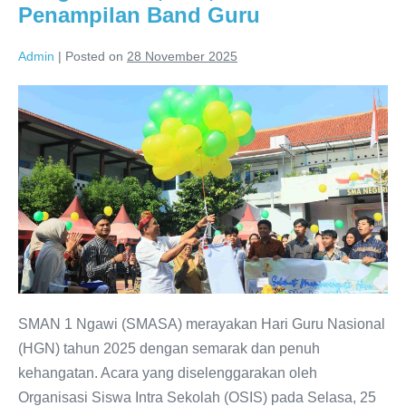
Penampilan Band Guru
Admin
|
Posted on
28 November 2025
Penuh
Semangat!
SMAN
1
Ngawi
Rayakan
Hari
Guru
Nasional
2025
SMAN 1 Ngawi (SMASA) merayakan Hari Guru Nasional
dengan
(HGN) tahun 2025 dengan semarak dan penuh
Kirab,
kehangatan. Acara yang diselenggarakan oleh
Tari,
Organisasi Siswa Intra Sekolah (OSIS) pada Selasa, 25