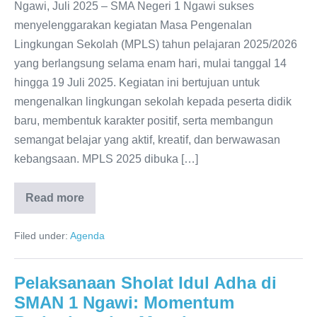
Siswa
Ngawi, Juli 2025 – SMA Negeri 1 Ngawi sukses
Baru
menyelenggarakan kegiatan Masa Pengenalan
yang
Lingkungan Sekolah (MPLS) tahun pelajaran 2025/2026
Aktif,
yang berlangsung selama enam hari, mulai tanggal 14
Disiplin,
hingga 19 Juli 2025. Kegiatan ini bertujuan untuk
dan
mengenalkan lingkungan sekolah kepada peserta didik
Berkarakter
baru, membentuk karakter positif, serta membangun
semangat belajar yang aktif, kreatif, dan berwawasan
kebangsaan. MPLS 2025 dibuka […]
Read more
Suksesnya
MPLS
2025
Filed under:
Agenda
di
SMA
Negeri
1
Pelaksanaan Sholat Idul Adha di
Ngawi:
Wujudkan
SMAN 1 Ngawi: Momentum
Siswa
Baru