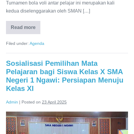
Karesidenan
Turnamen bola voli antar pelajar ini merupakan kali
Madiun
kedua diselenggarakan oleh SMAN […]
Read more
SMAN
1
Ngawi
Filed under:
Agenda
Sukses
Selenggarakan
Smasa
Volley
Sosialisasi Pemilihan Mata
Competition
2025:
Pelajaran bagi Siswa Kelas X SMA
Ajang
Bergengsi
Negeri 1 Ngawi: Persiapan Menuju
Bola
Voli
Kelas XI
Pelajar
Se-
Karesidenan
Admin
|
Posted on
23 April 2025
Madiun
Sosialisasi
Pemilihan
Mata