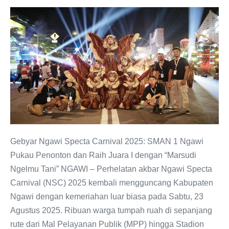
Gebyar
Ngawi
Specta
Carnival
2025:
“Marsudi
Ngelmu
Tani”
Antarkan
SMAN
Gebyar Ngawi Specta Carnival 2025: SMAN 1 Ngawi
1
Pukau Penonton dan Raih Juara I dengan “Marsudi
Ngawi
Ngelmu Tani” NGAWI – Perhelatan akbar Ngawi Specta
Raih
Carnival (NSC) 2025 kembali mengguncang Kabupaten
Juara
Ngawi dengan kemeriahan luar biasa pada Sabtu, 23
Pertama
Agustus 2025. Ribuan warga tumpah ruah di sepanjang
rute dari Mal Pelayanan Publik (MPP) hingga Stadion