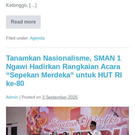
Ketonggo, […]
Read more
Gebyar
Ngawi
Specta
Filed under:
Agenda
Carnival
2025:
“Marsudi
Ngelmu
Tanamkan Nasionalisme, SMAN 1
Tani”
Antarkan
Ngawi Hadirkan Rangkaian Acara
SMAN
1
“Sepekan Merdeka” untuk HUT RI
Ngawi
Raih
ke-80
Juara
Pertama
Admin
|
Posted on
3 September 2025
Tanamkan
Nasionalisme,
SMAN
1