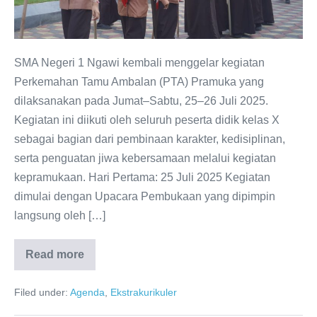
Membangun
Semangat,
Kebersamaan,
dan
SMA Negeri 1 Ngawi kembali menggelar kegiatan
Kreativitas
Perkemahan Tamu Ambalan (PTA) Pramuka yang
Peserta
dilaksanakan pada Jumat–Sabtu, 25–26 Juli 2025.
Didik
Kegiatan ini diikuti oleh seluruh peserta didik kelas X
sebagai bagian dari pembinaan karakter, kedisiplinan,
serta penguatan jiwa kebersamaan melalui kegiatan
kepramukaan. Hari Pertama: 25 Juli 2025 Kegiatan
dimulai dengan Upacara Pembukaan yang dipimpin
langsung oleh […]
Read more
PTA
Pramuka
SMAN
Filed under:
Agenda
,
Ekstrakurikuler
1
Ngawi
2025: