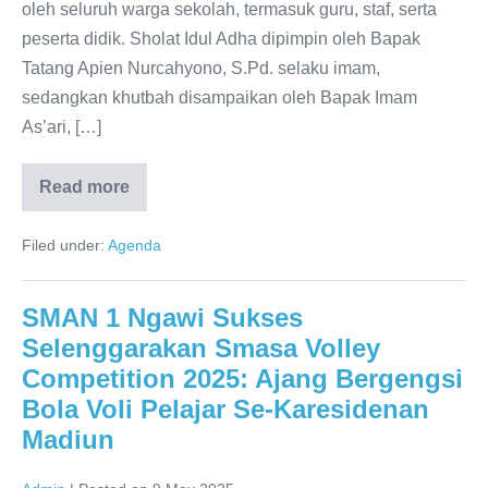
Kepedulian
oleh seluruh warga sekolah, termasuk guru, staf, serta
Sosial
peserta didik. Sholat Idul Adha dipimpin oleh Bapak
Tatang Apien Nurcahyono, S.Pd. selaku imam,
sedangkan khutbah disampaikan oleh Bapak Imam
As’ari, […]
Read more
Pelaksanaan
Sholat
Idul
Filed under:
Agenda
Adha
di
SMAN
1
SMAN 1 Ngawi Sukses
Ngawi:
Momentum
Selenggarakan Smasa Volley
Berkurban
dan
Competition 2025: Ajang Bergengsi
Menebar
Kepedulian
Bola Voli Pelajar Se-Karesidenan
Sosial
Madiun