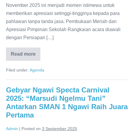
dan
November 2025 ini menjadi momen istimewa untuk
Penampilan
memberikan apresiasi setinggi-tingginya kepada para
Band
pahlawan tanpa tanda jasa. Pembukaan Meriah dan
Guru
Apresiasi Pimpinan Sekolah Rangkaian acara diawali
dengan Persiapan […]
Read more
Penuh
Semangat!
SMAN
Filed under:
Agenda
1
Ngawi
Rayakan
Hari
Gebyar Ngawi Specta Carnival
Guru
Nasional
2025: “Marsudi Ngelmu Tani”
2025
dengan
Antarkan SMAN 1 Ngawi Raih Juara
Kirab,
Tari,
Pertama
dan
Penampilan
Band
Admin
|
Posted on
3 September 2025
Guru