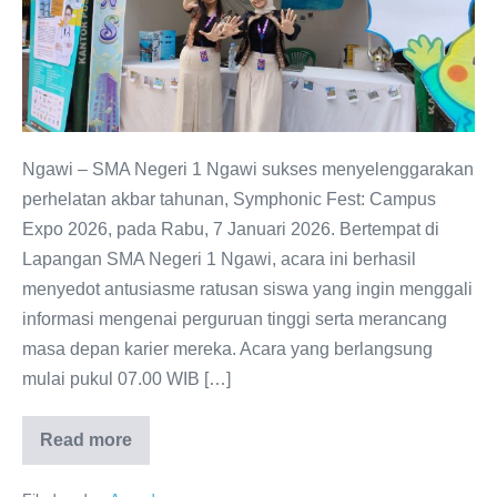
2026,
SMAN
1
Ngawi
Hadirkan
Puluhan
Ngawi – SMA Negeri 1 Ngawi sukses menyelenggarakan
Kampus
perhelatan akbar tahunan, Symphonic Fest: Campus
dan
Expo 2026, pada Rabu, 7 Januari 2026. Bertempat di
Tokoh
Lapangan SMA Negeri 1 Ngawi, acara ini berhasil
Inspiratif
menyedot antusiasme ratusan siswa yang ingin menggali
untuk
informasi mengenai perguruan tinggi serta merancang
Siswa
masa depan karier mereka. Acara yang berlangsung
mulai pukul 07.00 WIB […]
Read more
Sukses
Gelar
Campus