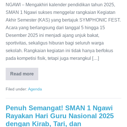
SMAN
NGAWI – Mengakhiri kalender pendidikan tahun 2025,
1
SMAN 1 Ngawi sukses menggelar rangkaian Kegiatan
Ngawi
Akhir Semester (KAS) yang bertajuk SYMPHONIC FEST.
Acara yang berlangsung dari tanggal 5 hingga 15
Desember 2025 ini menjadi ajang unjuk bakat,
sportivitas, sekaligus hiburan bagi seluruh warga
sekolah. Rangkaian kegiatan ini tidak hanya berfokus
pada kompetisi fisik, tetapi juga merangkul […]
Read more
Kemeriahan
SYMPHONIC
FEST
Filed under:
Agenda
2025:
Puncak
Kegiatan
Akhir
Penuh Semangat! SMAN 1 Ngawi
Semester
di
Rayakan Hari Guru Nasional 2025
SMAN
1
dengan Kirab, Tari, dan
Ngawi