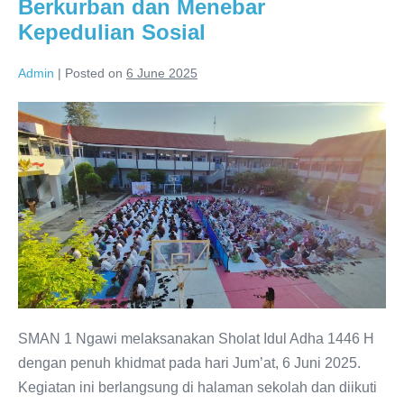
Berkurban dan Menebar
yang
Aktif,
Kepedulian Sosial
Disiplin,
dan
Berkarakter
Admin
|
Posted on
6 June 2025
Pelaksanaan
Sholat
Idul
Adha
di
SMAN
1
Ngawi:
Momentum
Berkurban
SMAN 1 Ngawi melaksanakan Sholat Idul Adha 1446 H
dan
dengan penuh khidmat pada hari Jum’at, 6 Juni 2025.
Menebar
Kegiatan ini berlangsung di halaman sekolah dan diikuti