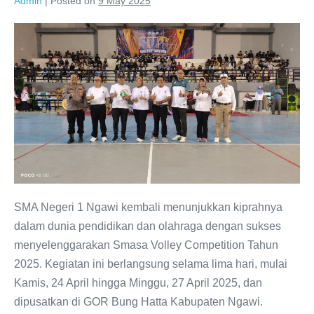
Admin
|
Posted on
9 May 2025
SMAN
1
Ngawi
Sukses
Selenggarakan
Smasa
Volley
Competition
2025:
Ajang
SMA Negeri 1 Ngawi kembali menunjukkan kiprahnya
Bergengsi
dalam dunia pendidikan dan olahraga dengan sukses
Bola
menyelenggarakan Smasa Volley Competition Tahun
Voli
2025. Kegiatan ini berlangsung selama lima hari, mulai
Pelajar
Kamis, 24 April hingga Minggu, 27 April 2025, dan
Se-
dipusatkan di GOR Bung Hatta Kabupaten Ngawi.