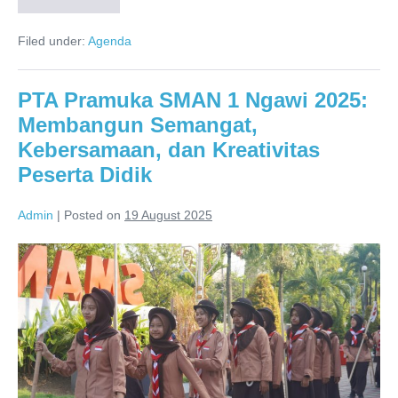
Nasionalisme,
SMAN
Filed under:
Agenda
1
Ngawi
Hadirkan
Rangkaian
PTA Pramuka SMAN 1 Ngawi 2025:
Acara
“Sepekan
Membangun Semangat,
Merdeka”
untuk
Kebersamaan, dan Kreativitas
HUT
RI
Peserta Didik
ke-
80
Admin
|
Posted on
19 August 2025
PTA
Pramuka
SMAN
1
Ngawi
2025: