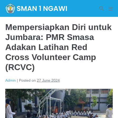
Skip
Search
to
Men
Toggle
Tog
content
Mempersiapkan Diri untuk
Jumbara: PMR Smasa
Adakan Latihan Red
Cross Volunteer Camp
(RCVC)
Admin
|
Posted on
27 June 2024