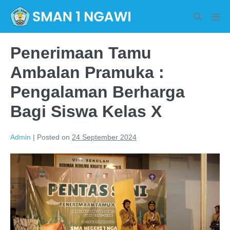
Skip
Search
to
Men
Toggle
Tog
content
Penerimaan Tamu
Ambalan Pramuka :
Pengalaman Berharga
Bagi Siswa Kelas X
Admin
|
Posted on
24 September 2024