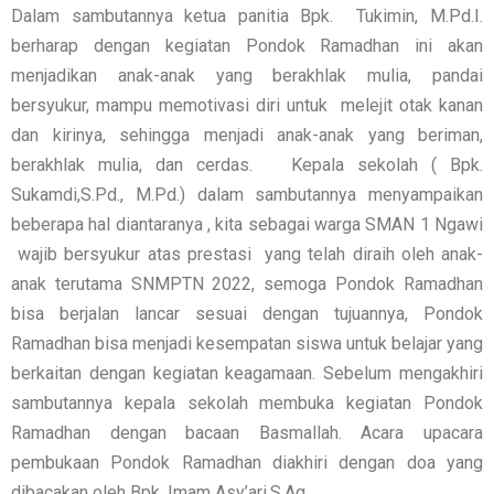
Dalam sambutannya ketua panitia Bpk. Tukimin, M.Pd.I.
berharap dengan kegiatan Pondok Ramadhan ini akan
menjadikan anak-anak yang berakhlak mulia, pandai
bersyukur, mampu memotivasi diri untuk melejit otak kanan
dan kirinya, sehingga menjadi anak-anak yang beriman,
berakhlak mulia, dan cerdas. Kepala sekolah ( Bpk.
Sukamdi,S.Pd., M.Pd.) dalam sambutannya menyampaikan
beberapa hal diantaranya , kita sebagai warga SMAN 1 Ngawi
wajib bersyukur atas prestasi yang telah diraih oleh anak-
anak terutama SNMPTN 2022, semoga Pondok Ramadhan
bisa berjalan lancar sesuai dengan tujuannya, Pondok
Ramadhan bisa menjadi kesempatan siswa untuk belajar yang
berkaitan dengan kegiatan keagamaan. Sebelum mengakhiri
sambutannya kepala sekolah membuka kegiatan Pondok
Ramadhan dengan bacaan Basmallah. Acara upacara
pembukaan Pondok Ramadhan diakhiri dengan doa yang
dibacakan oleh Bpk. Imam Asy’ari,S.Ag.