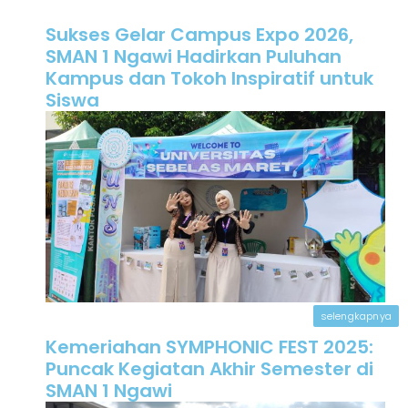
Sukses Gelar Campus Expo 2026,
SMAN 1 Ngawi Hadirkan Puluhan
Kampus dan Tokoh Inspiratif untuk
Siswa
selengkapnya
Kemeriahan SYMPHONIC FEST 2025:
Puncak Kegiatan Akhir Semester di
SMAN 1 Ngawi