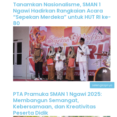
Tanamkan Nasionalisme, SMAN 1
Ngawi Hadirkan Rangkaian Acara
“Sepekan Merdeka” untuk HUT RI ke-
80
selengkapnya
PTA Pramuka SMAN 1 Ngawi 2025:
Membangun Semangat,
Kebersamaan, dan Kreativitas
Peserta Didik