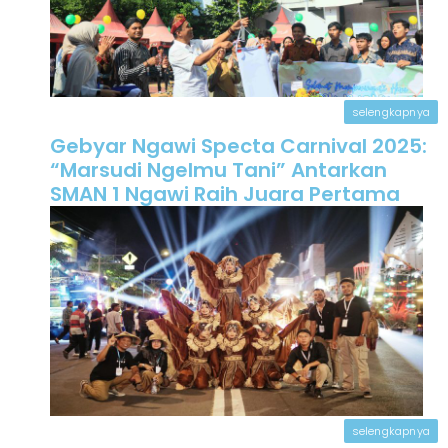
selengkapnya
Gebyar Ngawi Specta Carnival 2025:
“Marsudi Ngelmu Tani” Antarkan
SMAN 1 Ngawi Raih Juara Pertama
selengkapnya