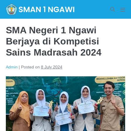
Skip
Search
to
Men
Toggle
Tog
content
SMA Negeri 1 Ngawi
Berjaya di Kompetisi
Sains Madrasah 2024
Admin
|
Posted on
8 July 2024