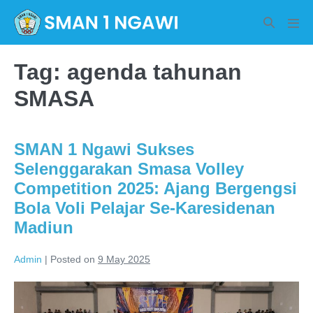
Skip
Search
to
Men
Toggle
Tog
content
Tag:
agenda tahunan
SMASA
SMAN 1 Ngawi Sukses
Selenggarakan Smasa Volley
Competition 2025: Ajang Bergengsi
Bola Voli Pelajar Se-Karesidenan
Madiun
Admin
|
Posted on
9 May 2025
SMAN
1