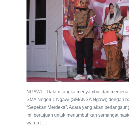
Hadirkan
Rangkaian
Acara
“Sepekan
Merdeka”
untuk
HUT
RI
ke-
80
NGAWI – Dalam rangka menyambut dan memeriahk
SMA Negeri 1 Ngawi (SMANSA Ngawi) dengan ban
“Sepekan Merdeka”. Acara yang akan berlangsung 
ini, bertujuan untuk menumbuhkan semangat nasio
warga […]