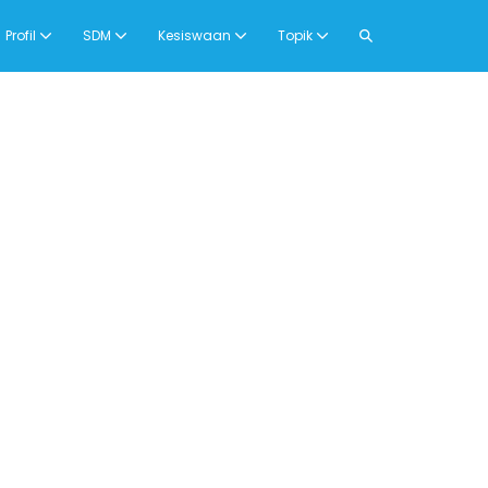
Search
Profil
SDM
Kesiswaan
Topik
Toggle