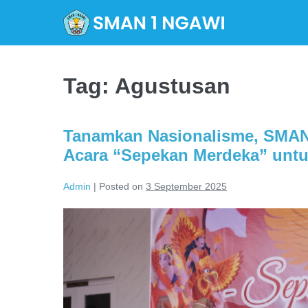
Skip
to
content
Tag:
Agustusan
Tanamkan Nasionalisme, SMAN
Acara “Sepekan Merdeka” untu
Admin
|
Posted on
3 September 2025
Tanamkan
Nasionalisme,
SMAN
1
Ngawi