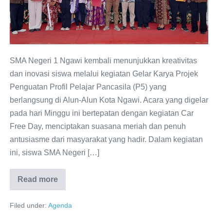
1
Ngawi
Meriahkan
Alun-
Alun
SMA Negeri 1 Ngawi kembali menunjukkan kreativitas
Kota
dan inovasi siswa melalui kegiatan Gelar Karya Projek
Saat
Penguatan Profil Pelajar Pancasila (P5) yang
Car
berlangsung di Alun-Alun Kota Ngawi. Acara yang digelar
Free
pada hari Minggu ini bertepatan dengan kegiatan Car
Day
Free Day, menciptakan suasana meriah dan penuh
antusiasme dari masyarakat yang hadir. Dalam kegiatan
ini, siswa SMA Negeri […]
Read more
Gelar
Karya
P5
Filed under:
Agenda
SMA
Negeri