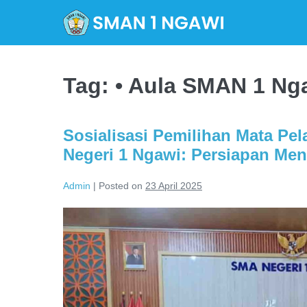
Skip
to
content
Tag:
• Aula SMAN 1 Ng
Sosialisasi Pemilihan Mata Pe
Negeri 1 Ngawi: Persiapan Men
Admin
|
Posted on
23 April 2025
Sosialisasi
Pemilihan
Mata
Pelajaran
bagi