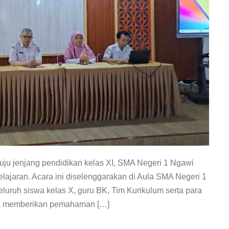
u jenjang pendidikan kelas XI, SMA Negeri 1 Ngawi
lajaran. Acara ini diselenggarakan di Aula SMA Negeri 1
luruh siswa kelas X, guru BK, Tim Kurikulum serta para
ntuk memberikan pemahaman […]