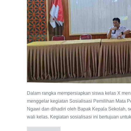
Siswa
Kelas
X
SMA
Negeri
1
Ngawi:
Persiapan
Menuju
Kelas
XI
Dalam rangka mempersiapkan siswa kelas X menuj
menggelar kegiatan Sosialisasi Pemilihan Mata Pe
Ngawi dan dihadiri oleh Bapak Kepala Sekolah, se
wali kelas. Kegiatan sosialisasi ini bertujuan u