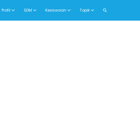
Search
Profil
SDM
Kesiswaan
Topik
Toggle