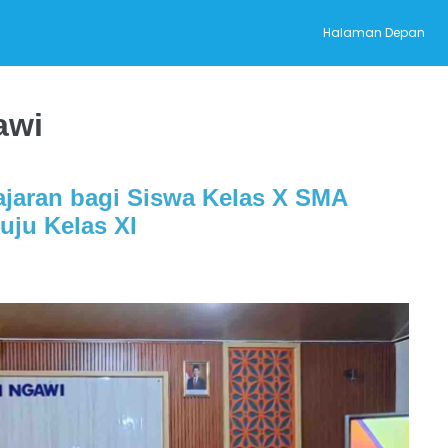
Halaman Depan
awi
lajaran bagi Siswa Kelas X SMA
uju Kelas XI