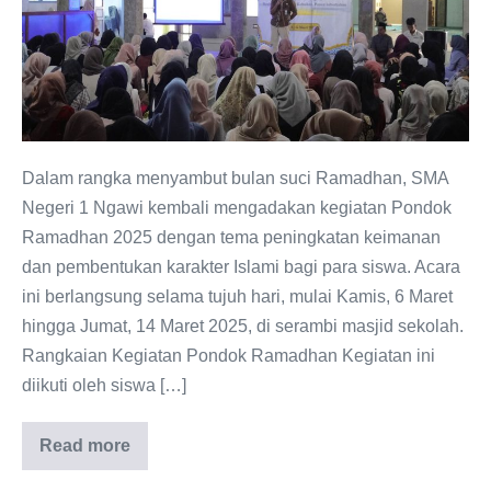
di
SMAN
1
Ngawi:
Meningkatkan
Keimanan
Dalam rangka menyambut bulan suci Ramadhan, SMA
dan
Negeri 1 Ngawi kembali mengadakan kegiatan Pondok
Karakter
Ramadhan 2025 dengan tema peningkatan keimanan
Siswa
dan pembentukan karakter Islami bagi para siswa. Acara
ini berlangsung selama tujuh hari, mulai Kamis, 6 Maret
hingga Jumat, 14 Maret 2025, di serambi masjid sekolah.
Rangkaian Kegiatan Pondok Ramadhan Kegiatan ini
diikuti oleh siswa […]
Read more
Kegiatan
Pondok
Ramadhan