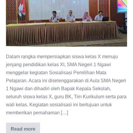
Pelajaran
bagi
Siswa
Kelas
X
SMA
Negeri
Dalam rangka mempersiapkan siswa kelas X menuju
1
jenjang pendidikan kelas XI, SMA Negeri 1 Ngawi
Ngawi:
menggelar kegiatan Sosialisasi Pemilihan Mata
Persiapan
Pelajaran. Acara ini diselenggarakan di Aula SMA Negeri
Menuju
1 Ngawi dan dihadiri oleh Bapak Kepala Sekolah,
Kelas
seluruh siswa kelas X, guru BK, Tim Kurikulum serta para
XI
wali kelas. Kegiatan sosialisasi ini bertujuan untuk
memberikan pemahaman […]
Read more
Sosialisasi