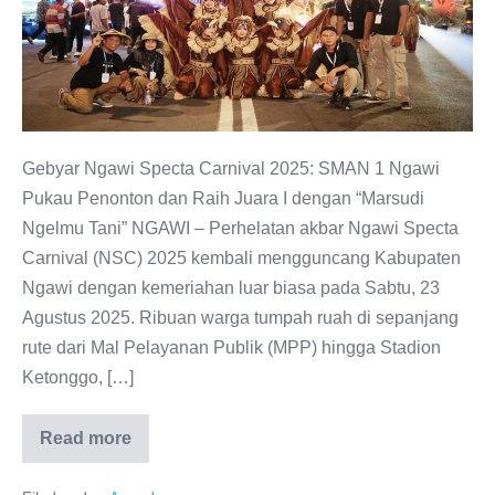
2025:
“Marsudi
Ngelmu
Tani”
Antarkan
SMAN
Gebyar Ngawi Specta Carnival 2025: SMAN 1 Ngawi
1
Pukau Penonton dan Raih Juara I dengan “Marsudi
Ngawi
Ngelmu Tani” NGAWI – Perhelatan akbar Ngawi Specta
Raih
Carnival (NSC) 2025 kembali mengguncang Kabupaten
Juara
Ngawi dengan kemeriahan luar biasa pada Sabtu, 23
Pertama
Agustus 2025. Ribuan warga tumpah ruah di sepanjang
rute dari Mal Pelayanan Publik (MPP) hingga Stadion
Ketonggo, […]
Read more
Gebyar
Ngawi
Specta