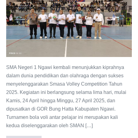
Ngawi
Sukses
Selenggarakan
Smasa
Volley
Competition
2025:
Ajang
SMA Negeri 1 Ngawi kembali menunjukkan kiprahnya
Bergengsi
dalam dunia pendidikan dan olahraga dengan sukses
Bola
menyelenggarakan Smasa Volley Competition Tahun
Voli
2025. Kegiatan ini berlangsung selama lima hari, mulai
Pelajar
Kamis, 24 April hingga Minggu, 27 April 2025, dan
Se-
dipusatkan di GOR Bung Hatta Kabupaten Ngawi.
Karesidenan
Turnamen bola voli antar pelajar ini merupakan kali
Madiun
kedua diselenggarakan oleh SMAN […]