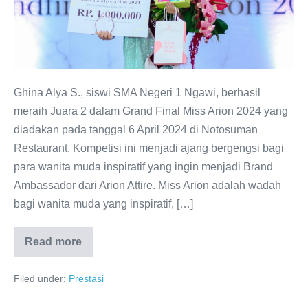
2
dalam
Grand
Final
Miss
Ghina Alya S., siswi SMA Negeri 1 Ngawi, berhasil
Arion
meraih Juara 2 dalam Grand Final Miss Arion 2024 yang
2024
diadakan pada tanggal 6 April 2024 di Notosuman
Restaurant. Kompetisi ini menjadi ajang bergengsi bagi
para wanita muda inspiratif yang ingin menjadi Brand
Ambassador dari Arion Attire. Miss Arion adalah wadah
bagi wanita muda yang inspiratif, […]
Read more
Ghina
Alya
S.
Filed under:
Prestasi
Meraih
Juara
2