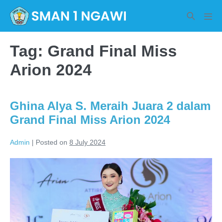
Skip
Search
to
Men
Toggle
Tog
content
Tag:
Grand Final Miss
Arion 2024
Ghina Alya S. Meraih Juara 2 dalam
Grand Final Miss Arion 2024
Admin
|
Posted on
8 July 2024
Ghina
Alya
S.
Meraih
Juara