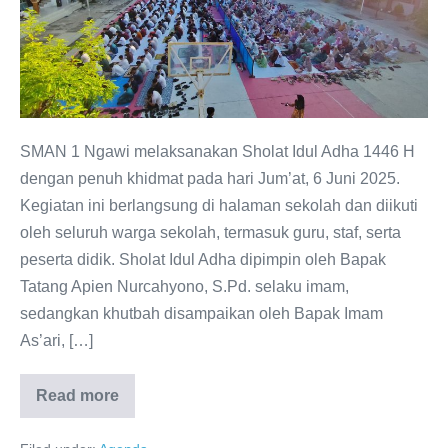
di
SMAN
1
Ngawi:
Momentum
Berkurban
SMAN 1 Ngawi melaksanakan Sholat Idul Adha 1446 H
dan
dengan penuh khidmat pada hari Jum’at, 6 Juni 2025.
Menebar
Kegiatan ini berlangsung di halaman sekolah dan diikuti
Kepedulian
oleh seluruh warga sekolah, termasuk guru, staf, serta
Sosial
peserta didik. Sholat Idul Adha dipimpin oleh Bapak
Tatang Apien Nurcahyono, S.Pd. selaku imam,
sedangkan khutbah disampaikan oleh Bapak Imam
As’ari, […]
Read more
Pelaksanaan
Sholat
Idul