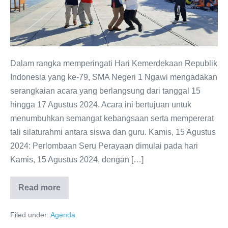
SMA
Negeri
1
Ngawi
Gelar
Dalam rangka memperingati Hari Kemerdekaan Republik
Serangkaian
Indonesia yang ke-79, SMA Negeri 1 Ngawi mengadakan
Kegiatan
serangkaian acara yang berlangsung dari tanggal 15
Spektakuler
hingga 17 Agustus 2024. Acara ini bertujuan untuk
menumbuhkan semangat kebangsaan serta mempererat
tali silaturahmi antara siswa dan guru. Kamis, 15 Agustus
2024: Perlombaan Seru Perayaan dimulai pada hari
Kamis, 15 Agustus 2024, dengan […]
Read more
Meriahkan
HUT
RI
Filed under:
Agenda
ke-
79,