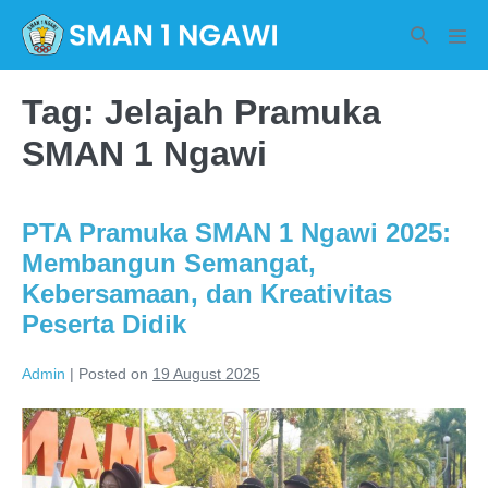
Skip
Search
to
Men
Toggle
Tog
content
Tag:
Jelajah Pramuka
SMAN 1 Ngawi
PTA Pramuka SMAN 1 Ngawi 2025:
Membangun Semangat,
Kebersamaan, dan Kreativitas
Peserta Didik
Admin
|
Posted on
19 August 2025
PTA
Pramuka
SMAN