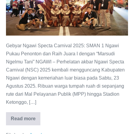
2025:
“Marsudi
Ngelmu
Tani”
Antarkan
SMAN
Gebyar Ngawi Specta Carnival 2025: SMAN 1 Ngawi
1
Pukau Penonton dan Raih Juara I dengan “Marsudi
Ngawi
Ngelmu Tani” NGAWI – Perhelatan akbar Ngawi Specta
Raih
Carnival (NSC) 2025 kembali mengguncang Kabupaten
Juara
Ngawi dengan kemeriahan luar biasa pada Sabtu, 23
Pertama
Agustus 2025. Ribuan warga tumpah ruah di sepanjang
rute dari Mal Pelayanan Publik (MPP) hingga Stadion
Ketonggo, […]
Read more
Gebyar
Ngawi
Specta