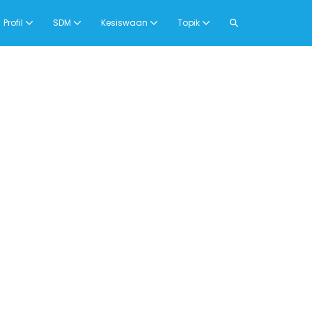
Search
Profil
SDM
Kesiswaan
Topik
Toggle