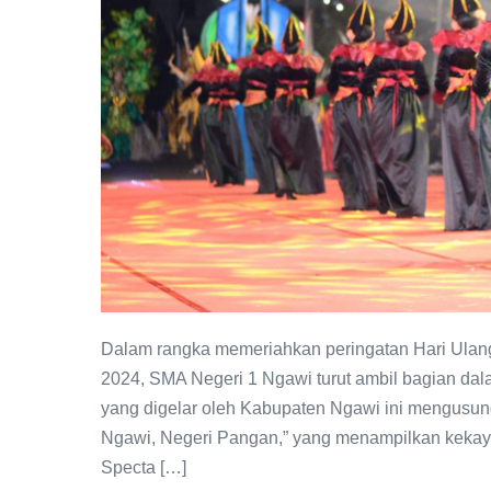
Penghargaan
Penyaji
Terbaik
di
Ngawi
Specta
Carnival
2024
Dalam rangka memeriahkan peringatan Hari Ulan
2024, SMA Negeri 1 Ngawi turut ambil bagian dal
yang digelar oleh Kabupaten Ngawi ini mengusu
Ngawi, Negeri Pangan,” yang menampilkan kekay
Specta […]