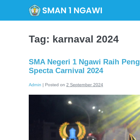
Skip
to
content
Tag:
karnaval 2024
SMA Negeri 1 Ngawi Raih Peng
Specta Carnival 2024
Admin
|
Posted on
2 September 2024
SMA
Negeri
1
Ngawi
Raih