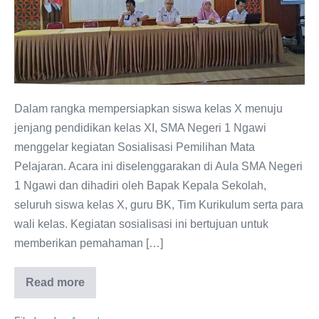
bagi
Siswa
Kelas
X
SMA
Negeri
Dalam rangka mempersiapkan siswa kelas X menuju
1
jenjang pendidikan kelas XI, SMA Negeri 1 Ngawi
Ngawi:
menggelar kegiatan Sosialisasi Pemilihan Mata
Persiapan
Pelajaran. Acara ini diselenggarakan di Aula SMA Negeri
Menuju
1 Ngawi dan dihadiri oleh Bapak Kepala Sekolah,
Kelas
seluruh siswa kelas X, guru BK, Tim Kurikulum serta para
XI
wali kelas. Kegiatan sosialisasi ini bertujuan untuk
memberikan pemahaman […]
Read more
Sosialisasi
Pemilihan
Mata