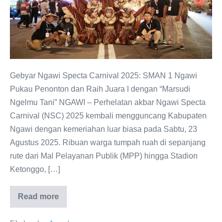
2025:
“Marsudi
Ngelmu
Tani”
Antarkan
SMAN
Gebyar Ngawi Specta Carnival 2025: SMAN 1 Ngawi
1
Pukau Penonton dan Raih Juara I dengan “Marsudi
Ngawi
Ngelmu Tani” NGAWI – Perhelatan akbar Ngawi Specta
Raih
Carnival (NSC) 2025 kembali mengguncang Kabupaten
Juara
Ngawi dengan kemeriahan luar biasa pada Sabtu, 23
Pertama
Agustus 2025. Ribuan warga tumpah ruah di sepanjang
rute dari Mal Pelayanan Publik (MPP) hingga Stadion
Ketonggo, […]
Read more
Gebyar
Ngawi
Specta