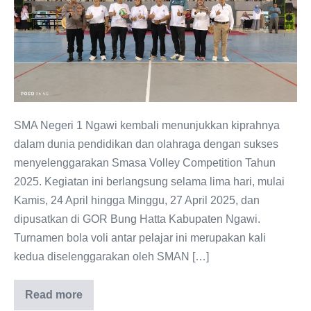
Sukses
Selenggarakan
Smasa
Volley
Competition
2025:
Ajang
SMA Negeri 1 Ngawi kembali menunjukkan kiprahnya
Bergengsi
dalam dunia pendidikan dan olahraga dengan sukses
Bola
menyelenggarakan Smasa Volley Competition Tahun
Voli
2025. Kegiatan ini berlangsung selama lima hari, mulai
Pelajar
Kamis, 24 April hingga Minggu, 27 April 2025, dan
Se-
dipusatkan di GOR Bung Hatta Kabupaten Ngawi.
Karesidenan
Turnamen bola voli antar pelajar ini merupakan kali
Madiun
kedua diselenggarakan oleh SMAN […]
Read more
SMAN
1