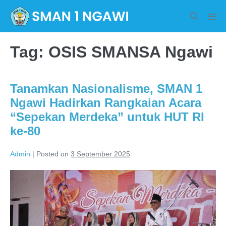
Skip
Search
to
Men
Toggle
Tog
content
Tag:
OSIS SMANSA Ngawi
Tanamkan Nasionalisme, SMAN 1
Ngawi Hadirkan Rangkaian Acara
“Sepekan Merdeka” untuk HUT RI
ke-80
Admin
|
Posted on
3 September 2025
Tanamkan
Nasionalisme,
SMAN
1