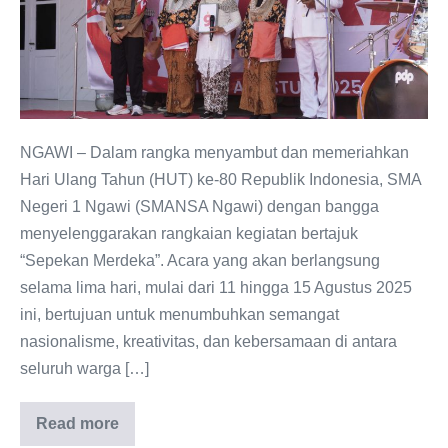
Ngawi
Hadirkan
Rangkaian
Acara
“Sepekan
Merdeka”
NGAWI – Dalam rangka menyambut dan memeriahkan
untuk
Hari Ulang Tahun (HUT) ke-80 Republik Indonesia, SMA
HUT
Negeri 1 Ngawi (SMANSA Ngawi) dengan bangga
RI
menyelenggarakan rangkaian kegiatan bertajuk
ke-
“Sepekan Merdeka”. Acara yang akan berlangsung
80
selama lima hari, mulai dari 11 hingga 15 Agustus 2025
ini, bertujuan untuk menumbuhkan semangat
nasionalisme, kreativitas, dan kebersamaan di antara
seluruh warga […]
Read more
Tanamkan
Nasionalisme,