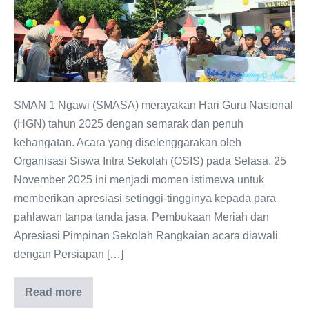
Ngawi
Rayakan
Hari
Guru
Nasional
2025
SMAN 1 Ngawi (SMASA) merayakan Hari Guru Nasional
dengan
(HGN) tahun 2025 dengan semarak dan penuh
Kirab,
kehangatan. Acara yang diselenggarakan oleh
Tari,
Organisasi Siswa Intra Sekolah (OSIS) pada Selasa, 25
dan
November 2025 ini menjadi momen istimewa untuk
Penampilan
memberikan apresiasi setinggi-tingginya kepada para
Band
pahlawan tanpa tanda jasa. Pembukaan Meriah dan
Guru
Apresiasi Pimpinan Sekolah Rangkaian acara diawali
dengan Persiapan […]
Read more
Penuh
Semangat!