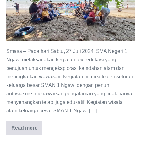
Keluarga
Besar
SMAN
1
Ngawi
Adakan
Smasa – Pada hari Sabtu, 27 Juli 2024, SMA Negeri 1
Wisata
Ngawi melaksanakan kegiatan tour edukasi yang
Alam
bertujuan untuk mengeksplorasi keindahan alam dan
ke
meningkatkan wawasan. Kegiatan ini diikuti oleh seluruh
Trenggalek
keluarga besar SMAN 1 Ngawi dengan penuh
antusiasme, menawarkan pengalaman yang tidak hanya
menyenangkan tetapi juga edukatif. Kegiatan wisata
alam keluarga besar SMAN 1 Ngawi […]
Read more
Purna
Tugas
Guru