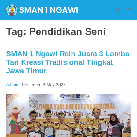
Skip
Search
to
Men
Toggle
Tog
content
Tag:
Pendidikan Seni
SMAN 1 Ngawi Raih Juara 3 Lomba
Tari Kreasi Tradisional Tingkat
Jawa Timur
Admin
|
Posted on
9 May 2025
SMAN
1
Ngawi
Raih
Juara