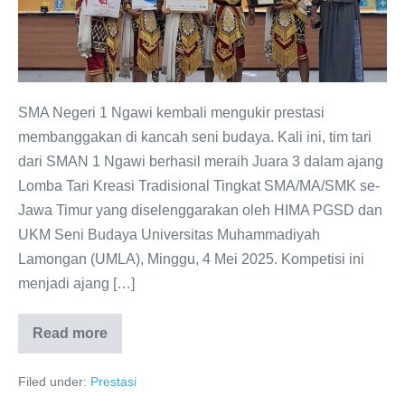
3
Lomba
Tari
Kreasi
Tradisional
SMA Negeri 1 Ngawi kembali mengukir prestasi
Tingkat
membanggakan di kancah seni budaya. Kali ini, tim tari
Jawa
dari SMAN 1 Ngawi berhasil meraih Juara 3 dalam ajang
Timur
Lomba Tari Kreasi Tradisional Tingkat SMA/MA/SMK se-
Jawa Timur yang diselenggarakan oleh HIMA PGSD dan
UKM Seni Budaya Universitas Muhammadiyah
Lamongan (UMLA), Minggu, 4 Mei 2025. Kompetisi ini
menjadi ajang […]
Read more
SMAN
1
Ngawi
Filed under:
Prestasi
Raih
Juara