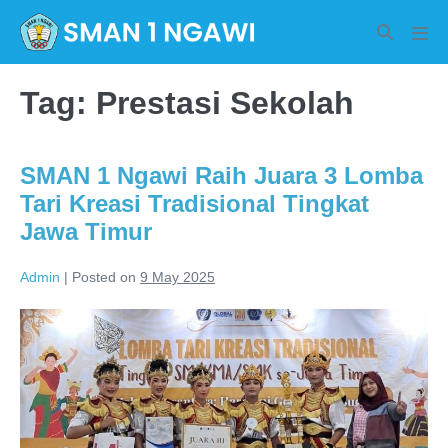
Skip
Search
to
Men
Toggle
Tog
content
Tag:
Prestasi Sekolah
SMAN 1 Ngawi Raih Juara 3 Lomba
Tari Kreasi Tradisional Tingkat
Jawa Timur
Admin
|
Posted on
9 May 2025
SMAN
1
Ngawi
Raih
Juara