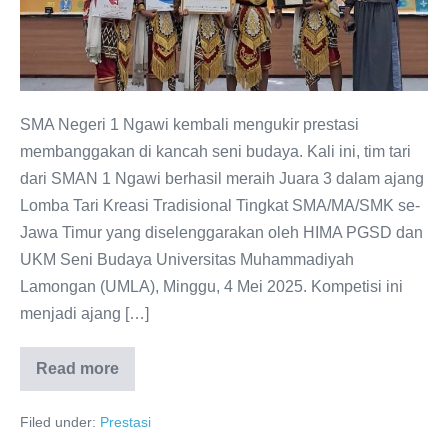
3
Lomba
Tari
Kreasi
Tradisional
SMA Negeri 1 Ngawi kembali mengukir prestasi
Tingkat
membanggakan di kancah seni budaya. Kali ini, tim tari
Jawa
dari SMAN 1 Ngawi berhasil meraih Juara 3 dalam ajang
Timur
Lomba Tari Kreasi Tradisional Tingkat SMA/MA/SMK se-
Jawa Timur yang diselenggarakan oleh HIMA PGSD dan
UKM Seni Budaya Universitas Muhammadiyah
Lamongan (UMLA), Minggu, 4 Mei 2025. Kompetisi ini
menjadi ajang […]
Read more
SMAN
1
Ngawi
Filed under:
Prestasi
Raih
Juara