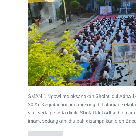
SMAN
1
Ngawi:
Momentum
Berkurban
dan
Menebar
Kepedulian
Sosial
SMAN 1 Ngawi melaksanakan Sholat Idul Adha 144
2025. Kegiatan ini berlangsung di halaman sekolah
staf, serta peserta didik. Sholat Idul Adha dipim
imam, sedangkan khutbah disampaikan oleh Bapak