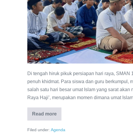
Menghidupkan
Semangat
Qurban
dan
Persamaan”
Di tengah hiruk pikuk persiapan hari raya, SMAN
penuh khidmat. Para siswa dan guru berkumpul, 
salah satu hari besar umat Islam yang sarat akan
Raya Haji’, merupakan momen dimana umat Islam 
Read more
“Khidmat
Sholat
Idul
Filed under:
Agenda
Adha