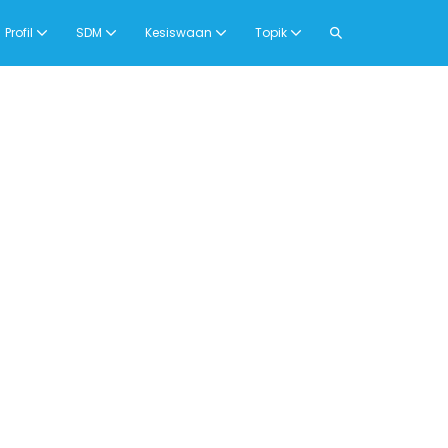
Search
Profil
SDM
Kesiswaan
Topik
Toggle