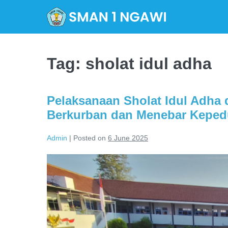
Skip
to
content
Tag:
sholat idul adha
Pelaksanaan Sholat Idul Adh
Berkurban dan Menebar Kepedu
Admin
|
Posted on
6 June 2025
Pelaksanaan
Sholat
Idul
Adha
di