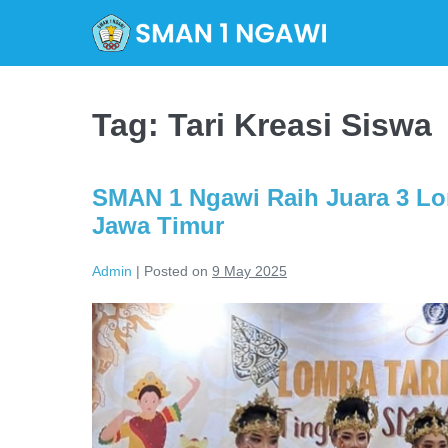
Skip
to
content
Tag:
Tari Kreasi Siswa
SMAN 1 Ngawi Raih Juara 3 Lom
Jawa Timur
Admin
|
Posted on
9 May 2025
SMAN
1
Ngawi
Raih
Juara