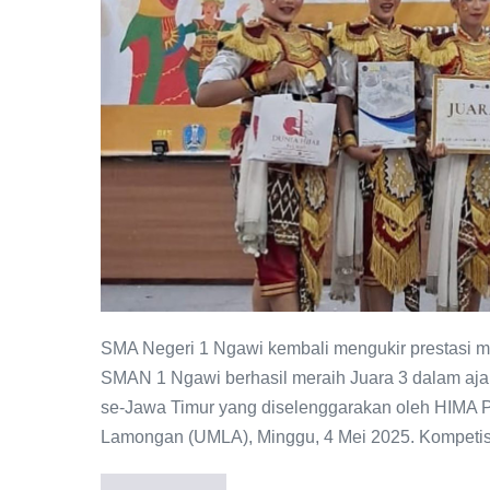
3
Lomba
Tari
Kreasi
Tradisional
Tingkat
Jawa
Timur
SMA Negeri 1 Ngawi kembali mengukir prestasi mem
SMAN 1 Ngawi berhasil meraih Juara 3 dalam aj
se-Jawa Timur yang diselenggarakan oleh HIM
Lamongan (UMLA), Minggu, 4 Mei 2025. Kompetisi