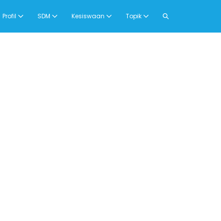
Search
Profil
SDM
Kesiswaan
Topik
Toggle