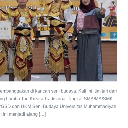
banggakan di kancah seni budaya. Kali ini, tim tari dari
ang Lomba Tari Kreasi Tradisional Tingkat SMA/MA/SMK
A PGSD dan UKM Seni Budaya Universitas Muhammadiyah
 ini menjadi ajang […]