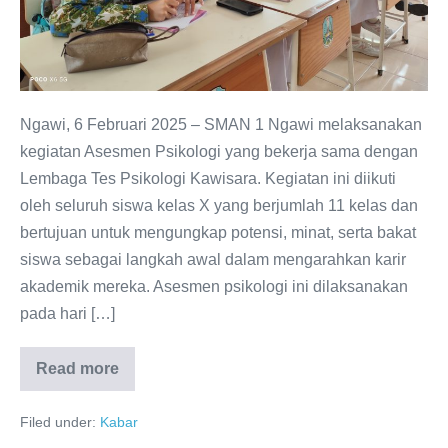
Ngawi:
Mengungkap
Potensi
dan
Minat
Ngawi, 6 Februari 2025 – SMAN 1 Ngawi melaksanakan
Bakat
kegiatan Asesmen Psikologi yang bekerja sama dengan
Siswa
Lembaga Tes Psikologi Kawisara. Kegiatan ini diikuti
Kelas
oleh seluruh siswa kelas X yang berjumlah 11 kelas dan
X
bertujuan untuk mengungkap potensi, minat, serta bakat
siswa sebagai langkah awal dalam mengarahkan karir
akademik mereka. Asesmen psikologi ini dilaksanakan
pada hari […]
Read more
Asesmen
Psikologi
di
Filed under:
Kabar
SMAN
1