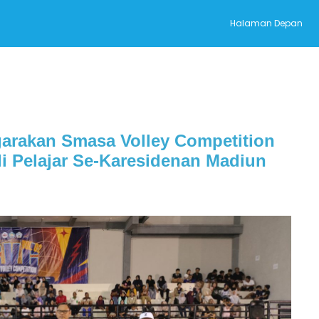
Halaman Depan
arakan Smasa Volley Competition
li Pelajar Se-Karesidenan Madiun