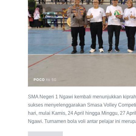
Smasa
Volley
Competition
2025:
Ajang
Bergengsi
Bola
Voli
Pelajar
Se-
Karesidenan
Madiun
SMA Negeri 1 Ngawi kembali menunjukkan kiprah
sukses menyelenggarakan Smasa Volley Competiti
hari, mulai Kamis, 24 April hingga Minggu, 27 Ap
Ngawi. Turnamen bola voli antar pelajar ini mer