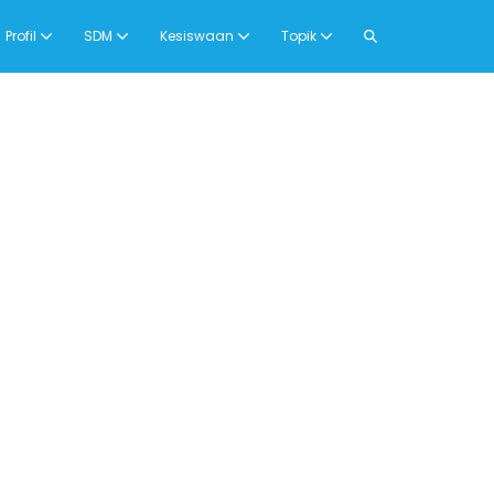
Search
Profil
SDM
Kesiswaan
Topik
Toggle