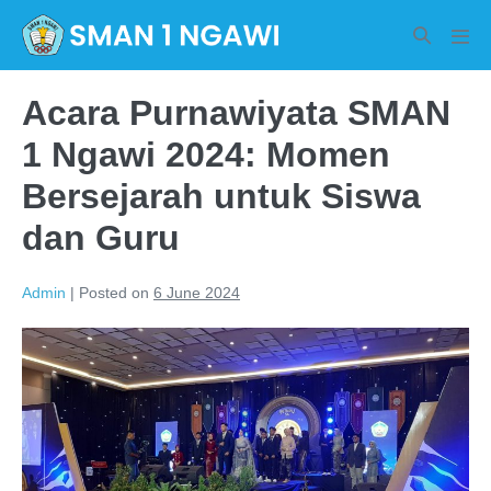
Skip
Search
to
Men
Toggle
Tog
content
Acara Purnawiyata SMAN
1 Ngawi 2024: Momen
Bersejarah untuk Siswa
dan Guru
Admin
|
Posted on
6 June 2024