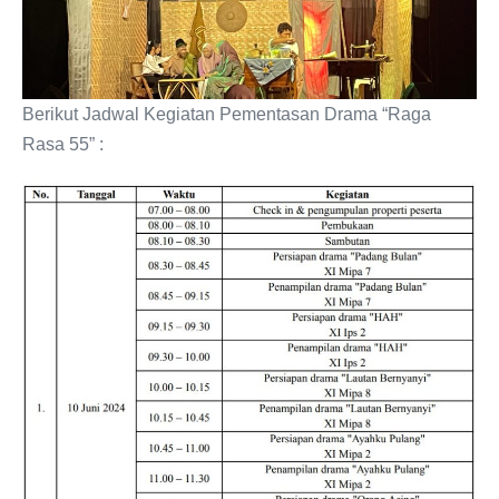
Berikut Jadwal Kegiatan Pementasan Drama “Raga
Rasa 55” :