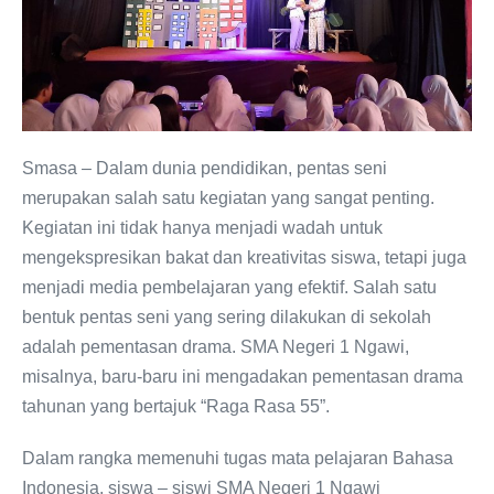
Smasa – Dalam dunia pendidikan, pentas seni
merupakan salah satu kegiatan yang sangat penting.
Kegiatan ini tidak hanya menjadi wadah untuk
mengekspresikan bakat dan kreativitas siswa, tetapi juga
menjadi media pembelajaran yang efektif. Salah satu
bentuk pentas seni yang sering dilakukan di sekolah
adalah pementasan drama. SMA Negeri 1 Ngawi,
misalnya, baru-baru ini mengadakan pementasan drama
tahunan yang bertajuk “Raga Rasa 55”.
Dalam rangka memenuhi tugas mata pelajaran Bahasa
Indonesia, siswa – siswi SMA Negeri 1 Ngawi