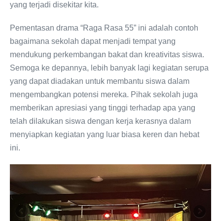
yang terjadi disekitar kita.
Pementasan drama “Raga Rasa 55” ini adalah contoh
bagaimana sekolah dapat menjadi tempat yang
mendukung perkembangan bakat dan kreativitas siswa.
Semoga ke depannya, lebih banyak lagi kegiatan serupa
yang dapat diadakan untuk membantu siswa dalam
mengembangkan potensi mereka. Pihak sekolah juga
memberikan apresiasi yang tinggi terhadap apa yang
telah dilakukan siswa dengan kerja kerasnya dalam
menyiapkan kegiatan yang luar biasa keren dan hebat
ini.