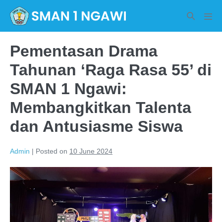
Skip
Search
to
Men
Toggle
Tog
content
Pementasan Drama
Tahunan ‘Raga Rasa 55’ di
SMAN 1 Ngawi:
Membangkitkan Talenta
dan Antusiasme Siswa
Admin
|
Posted on
10 June 2024