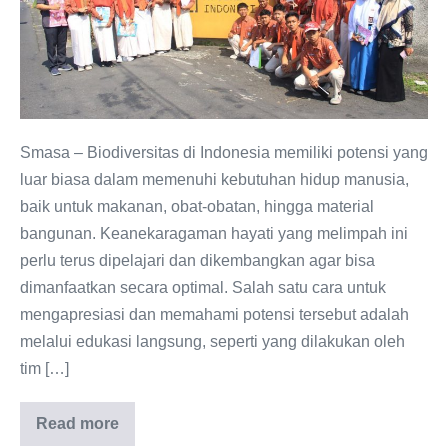
SMAN
1
Ngawi
di
Rumah
Atsiri
Smasa – Biodiversitas di Indonesia memiliki potensi yang
Indonesia:
luar biasa dalam memenuhi kebutuhan hidup manusia,
Menggali
baik untuk makanan, obat-obatan, hingga material
Potensi
bangunan. Keanekaragaman hayati yang melimpah ini
Biodiversitas
perlu terus dipelajari dan dikembangkan agar bisa
Indonesia
dimanfaatkan secara optimal. Salah satu cara untuk
mengapresiasi dan memahami potensi tersebut adalah
melalui edukasi langsung, seperti yang dilakukan oleh
tim […]
Read more
Kunjungan
dan